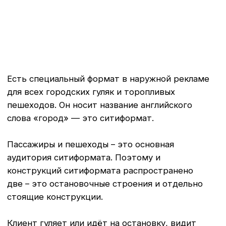
две – это остановочные строения и отдельно
стоящие конструкции.
Клиент гуляет или идёт на остановку, видит
отдельно стоящие ситиформаты.
Пришёл на остановку, стоит, ждёт и смотрит
на ситиформаты.
Сел в автобус, доехал до своей остановки,
вышел и снова встречает его - ситиформат.
Таким образом потенциальный клиент
невольно перемещается по городу в компании
ярких и светлых уличных маячков-светлячков.
Да, подсветка изнутри – это ещё одна
особенность ситиформата. Клиент видит
рекламу и днём и ночью.
В центре города билборд разместить
проблематично, поэтому на помощь пришли
небольшие ситиформаты с рекламой на
уровне глаз клиента. И сама эта конструкция
эстетичнее чем огромный рекламный
билборд, который закрывает красивый вид
центра города.