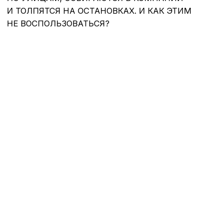
Есть специальный формат в наружной рекламе
для всех городских гуляк и торопливых
пешеходов. Он носит название английского
слова «город» — это ситиформат.
Пассажиры и пешеходы – это основная
аудитория ситиформата. Поэтому и
конструкций ситиформата распространено