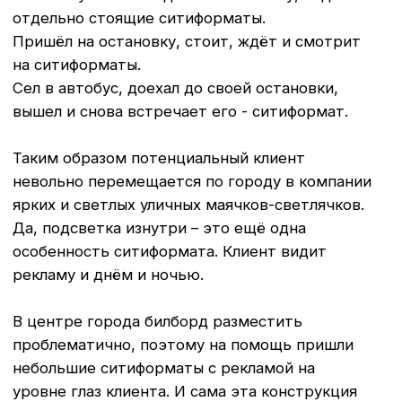
НАША КОМПАНИЯ LIFTРЕКЛАМА РАЗМЕЩАЕТ
СИТИФОРМАТЫ В САМЫХ ОЖИВЛЕННЫХ
МЕСТАХ ГОРОДОВ
ЩЕЛКОВО
,
КРАСНОЗНАМЕНСК
,
КОСТРОМА
,
ВОЛОКОЛАМСК
И
ЗВЕНИГОРОД
.
ОСТАВЬТЕ ЗАЯВКУ, И МЫ ПОДБЕРЕМ
ОПТИМАЛЬНОЕ МЕСТО ДЛЯ РАЗМЕЩЕНИЯ
ВАШЕЙ РЕКЛАМЫ
РАЗМЕСТИТЬ РЕКЛАМУ